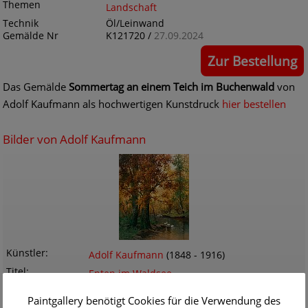
Themen
Landschaft
Technik
Öl/Leinwand
Gemälde Nr
K121720 /
27.09.2024
Zur Bestellung
Das Gemälde
Sommertag an einem Teich im Buchenwald
von
Adolf Kaufmann als hochwertigen Kunstdruck
hier bestellen
Bilder von Adolf Kaufmann
Künstler
Adolf Kaufmann
(1848 - 1916)
Titel
Enten im Waldsee
Originalgröße
74.0 x 90.0 cm
Paintgallery benötigt Cookies für die Verwendung des
Themen
Landschaft