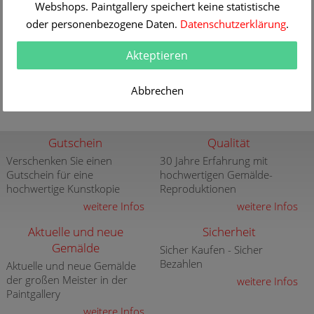
Webshops. Paintgallery speichert keine statistische
Technik
Öl/Leinwand
oder personenbezogene Daten.
Datenschutzerklärung
.
Gemälde Nr
K121721
Lieferzeit
2-3 Werktage
Akteptieren
Informationen / Bestellen
Abbrechen
Gutschein
Qualität
Verschenken Sie einen
30 Jahre Erfahrung mit
Gutschein für eine
hochwertigen Gemälde-
hochwertige Kunstkopie
Reproduktionen
weitere Infos
weitere Infos
Aktuelle und neue
Sicherheit
Gemälde
Sicher Kaufen - Sicher
Bezahlen
Aktuelle und neue Gemälde
der großen Meister in der
weitere Infos
Paintgallery
weitere Infos