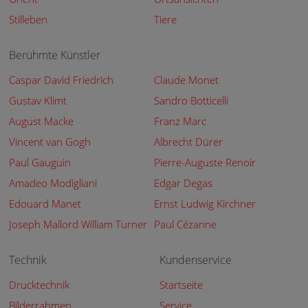
Stilleben
Tiere
Berühmte Künstler
Caspar David Friedrich
Claude Monet
Gustav Klimt
Sandro Botticelli
August Macke
Franz Marc
Vincent van Gogh
Albrecht Dürer
Paul Gauguin
Pierre-Auguste Renoir
Amadeo Modigliani
Edgar Degas
Edouard Manet
Ernst Ludwig Kirchner
Joseph Mallord William Turner
Paul Cézanne
Technik
Kundenservice
Drucktechnik
Startseite
Bilderrahmen
Service