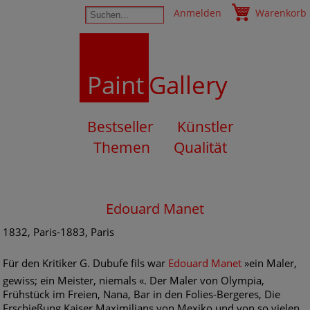
Anmelden
Warenkorb
Paint
Gallery
Bestseller
Künstler
Themen
Qualität
Edouard Manet
1832, Paris-1883, Paris
Für den Kritiker G. Dubufe fils war
Edouard Manet
»ein Maler,
gewiss; ein Meister, niemals «. Der Maler von Olympia,
Frühstück im Freien, Nana, Bar in den Folies-Bergeres, Die
Erschießung Kaiser Maximilians von Mexiko und von so vielen