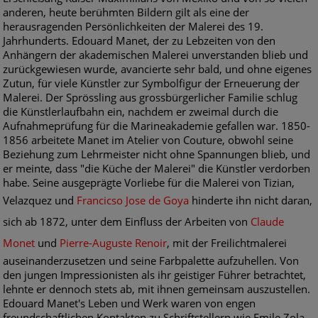
anderen, heute berühmten Bildern gilt als eine der
herausragenden Persönlichkeiten der Malerei des 19.
Jahrhunderts. Edouard Manet, der zu Lebzeiten von den
Anhängern der akademischen Malerei unverstanden blieb und
zurückgewiesen wurde, avancierte sehr bald, und ohne eigenes
Zutun, für viele Künstler zur Symbolfigur der Erneuerung der
Malerei. Der Sprössling aus grossbürgerlicher Familie schlug
die Künstlerlaufbahn ein, nachdem er zweimal durch die
Aufnahmeprüfung für die Marineakademie gefallen war. 1850-
1856 arbeitete Manet im Atelier von Couture, obwohl seine
Beziehung zum Lehrmeister nicht ohne Spannungen blieb, und
er meinte, dass "die Küche der Malerei" die Künstler verdorben
habe. Seine ausgeprägte Vorliebe für die Malerei von Tizian,
Velazquez und
Francicso Jose de Goya
hinderte ihn nicht daran,
sich ab 1872, unter dem Einfluss der Arbeiten von
Claude
Monet
und
Pierre-Auguste Renoir
, mit der Freilichtmalerei
auseinanderzusetzen und seine Farbpalette aufzuhellen. Von
den jungen Impressionisten als ihr geistiger Führer betrachtet,
lehnte er dennoch stets ab, mit ihnen gemeinsam auszustellen.
Edouard Manet's Leben und Werk waren von engen
freundschaftlichen Kontakten zu Schriftstellern wie Emile Zola,