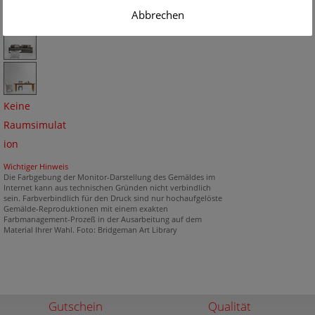
Abbrechen
Keine
Raumsimulat
ion
Wichtiger Hinweis
Die Farbgebung der Monitor-Darstellung des Gemäldes im
Internet kann aus technischen Gründen nicht verbindlich
sein. Farbverbindlich für den Druck sind nur hochaufgelöste
Gemälde-Reproduktionen mit einem exakten
Farbmanagement-Prozeß in der Ausarbeitung auf dem
Material Ihrer Wahl. Foto: Bridgeman Art Library
Gutschein
Qualität