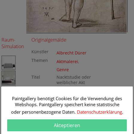
Raum-
Originalgemälde
Simulation
Künstler
Albrecht Dürer
Themen
Aktmalerei
,
Genre
Titel
Nacktstudie oder
weiblicher Akt
von Hinten
Originalgrö
21.3 x 31.9 cm
Paintgallery benötigt Cookies für die Verwendung des
ße
Technik
Webshops. Paintgallery speichert keine statistische
Federzeichnung
Gemälde
Nr
oder personenbezogene Daten.
Datenschutzerklärung
.
BA181246
Akteptieren