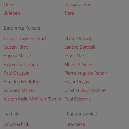
Orient
Ortsansichten
Stilleben
Tiere
Berühmte Künstler
Caspar David Friedrich
Claude Monet
Gustav Klimt
Sandro Botticelli
August Macke
Franz Marc
Vincent van Gogh
Albrecht Dürer
Paul Gauguin
Pierre-Auguste Renoir
Amadeo Modigliani
Edgar Degas
Edouard Manet
Ernst Ludwig Kirchner
Joseph Mallord William Turner
Paul Cézanne
Technik
Kundenservice
Drucktechnik
Startseite