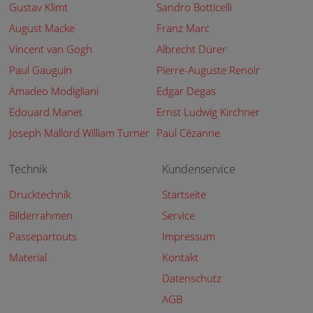
Gustav Klimt
Sandro Botticelli
August Macke
Franz Marc
Vincent van Gogh
Albrecht Dürer
Paul Gauguin
Pierre-Auguste Renoir
Amadeo Modigliani
Edgar Degas
Edouard Manet
Ernst Ludwig Kirchner
Joseph Mallord William Turner
Paul Cézanne
Technik
Kundenservice
Drucktechnik
Startseite
Bilderrahmen
Service
Passepartouts
Impressum
Material
Kontakt
Datenschutz
AGB