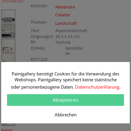
Simulation
Künstler
Alexandre
Calame
Themen
Landschaft
Titel
Alpenlandschaft
Originalgrö
30.5 x 23 cm
ße
Technik
Öl/Holz
Gemälde
Nr
K071220
Paintgallery benötigt Cookies für die Verwendung des
Webshops. Paintgallery speichert keine statistische
oder personenbezogene Daten.
Datenschutzerklärung
.
Akteptieren
Abbrechen
Keine