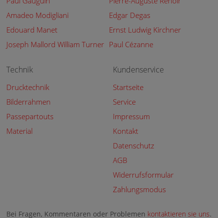
Paul Gauguin
Pierre-Auguste Renoir
Amadeo Modigliani
Edgar Degas
Edouard Manet
Ernst Ludwig Kirchner
Joseph Mallord William Turner
Paul Cézanne
Technik
Kundenservice
Drucktechnik
Startseite
Bilderrahmen
Service
Passepartouts
Impressum
Material
Kontakt
Datenschutz
AGB
Widerrufsformular
Zahlungsmodus
Bei Fragen, Kommentaren oder Problemen
kontaktieren sie uns
.