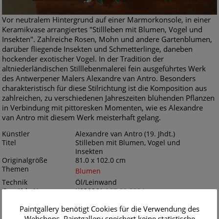
Vor neutralem Hintergrund auf einer Marmorkonsole, in einer
Keramikvase arrangiertes "Stillleben mit Blumen, Vogel und
Insekten". Zahlreiche Rosen, Mohn und andere Gartenblumen,
darüber fliegende Insekten und Schmetterlinge, daneben
hockender exotischer Vogel. In der Tradition der
altniederländischen Stilllebenmalerei fein ausgeführtes Werk
des Antwerpener Malers Alexandre van Antro. Besonders
charakteristisch für diese Stilrichtung ist die Komposition aus
zahlreichen, zu verschiedenen Jahreszeiten blühenden Pflanzen
in Verbindung mit pittoresken Momenten, wie es Alexandre
van Antro mit diesem Werk meisterhaft gelang.
Künstler
Alexandre van Antro (19. Jhdt.)
Titel
Stilleben mit Blumen, Vogel und
Insekten
Originalgröße
81.0 x 102.0 cm
Themen
Blumen
Technik
Öl/Leinwand
Gemälde Nr
K030261 /
27.09.2024
Zur Bestellung
Paintgallery benötigt Cookies für die Verwendung des
Webshops. Paintgallery speichert keine statistische