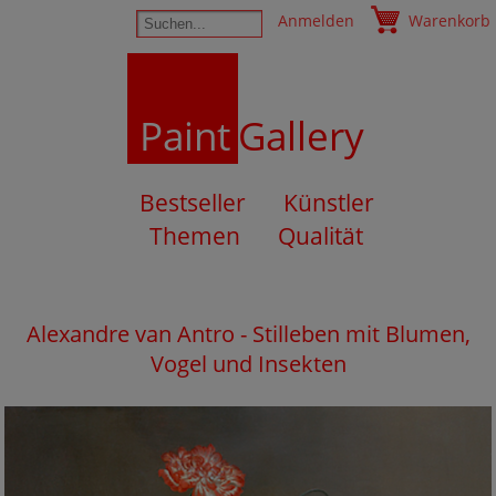
Anmelden
Warenkorb
Paint
Gallery
Bestseller
Künstler
Themen
Qualität
Alexandre van Antro - Stilleben mit Blumen,
Vogel und Insekten