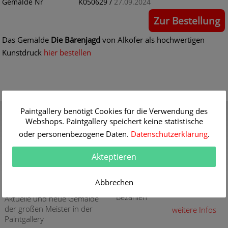
Gemälde Nr
K050629 /
27.09.2024
Zur Bestellung
Das Gemälde
Die Bärenjagd
von Alkofer als hochwertigen
Kunstdruck
hier bestellen
Gutschein
Qualität
Paintgallery benötigt Cookies für die Verwendung des
Webshops. Paintgallery speichert keine statistische
Verschenken Sie einen
30 Jahre Erfahrung mit
Gutschein für eine
hochwertigen Gemälde-
oder personenbezogene Daten.
Datenschutzerklärung
.
hochwertige Kunstkopie
Reproduktionen
weitere Infos
weitere Infos
Akteptieren
Aktuelle und neue
Sicherheit
Abbrechen
Gemälde
Sicher Kaufen - Sicher
Bezahlen
Aktuelle und neue Gemälde
der großen Meister in der
weitere Infos
Paintgallery