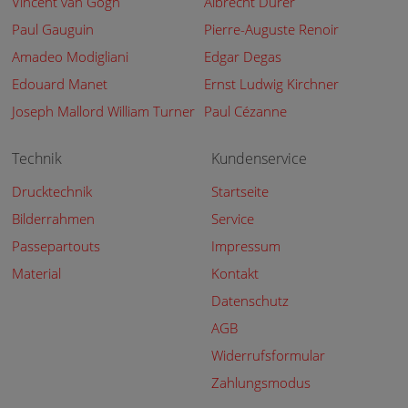
Vincent van Gogh
Albrecht Dürer
Paul Gauguin
Pierre-Auguste Renoir
Amadeo Modigliani
Edgar Degas
Edouard Manet
Ernst Ludwig Kirchner
Joseph Mallord William Turner
Paul Cézanne
Technik
Kundenservice
Drucktechnik
Startseite
Bilderrahmen
Service
Passepartouts
Impressum
Material
Kontakt
Datenschutz
AGB
Widerrufsformular
Zahlungsmodus