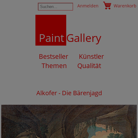
Anmelden
Warenkorb
Paint
Gallery
Bestseller
Künstler
Themen
Qualität
Alkofer - Die Bärenjagd