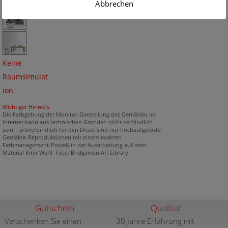
Abbrechen
Keine
Raumsimulat
ion
Wichtiger Hinweis
Die Farbgebung der Monitor-Darstellung des Gemäldes im
Internet kann aus technischen Gründen nicht verbindlich
sein. Farbverbindlich für den Druck sind nur hochaufgelöste
Gemälde-Reproduktionen mit einem exakten
Farbmanagement-Prozeß in der Ausarbeitung auf dem
Material Ihrer Wahl. Foto: Bridgeman Art Library
Gutschein
Qualität
Verschenken Sie einen
30 Jahre Erfahrung mit