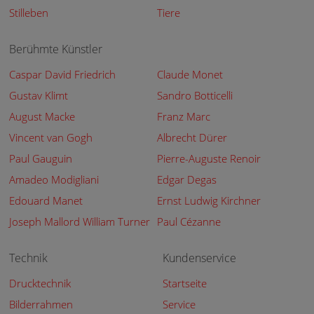
Stilleben
Tiere
Berühmte Künstler
Caspar David Friedrich
Claude Monet
Gustav Klimt
Sandro Botticelli
August Macke
Franz Marc
Vincent van Gogh
Albrecht Dürer
Paul Gauguin
Pierre-Auguste Renoir
Amadeo Modigliani
Edgar Degas
Edouard Manet
Ernst Ludwig Kirchner
Joseph Mallord William Turner
Paul Cézanne
Technik
Kundenservice
Drucktechnik
Startseite
Bilderrahmen
Service