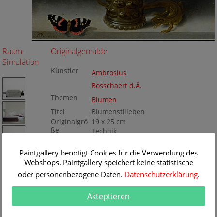
Raum-
Originalgemälde
Simulation
Künstler
Ambrosius
Bosschaert d.Ä.
Themen
Blumen
Titel
Blumenstilleben
Originalgrö
19 x 25 cm
ße
Technik
Öl auf Kupfer
Gemälde
Nr
Paintgallery benötigt Cookies für die Verwendung des
BA332565
Webshops. Paintgallery speichert keine statistische
oder personenbezogene Daten.
Datenschutzerklärung
.
Akteptieren