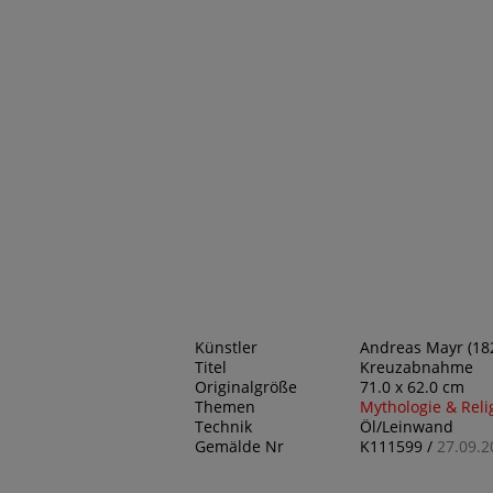
Künstler
Andreas Mayr (182
Titel
Kreuzabnahme
Originalgröße
71.0 x 62.0 cm
Themen
Mythologie & Reli
Technik
Öl/Leinwand
Gemälde Nr
K111599 /
27.09.2