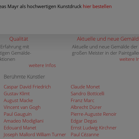
as Mayr als hochwertigen Kunstdruck
hier bestellen
Qualität
Aktuelle und neue Gemäld
 Erfahrung mit
Aktuelle und neue Gemälde der
tigen Gemälde-
großen Meister in der Paintgalle
ktionen
weitere I
weitere Infos
Berühmte Künstler
Caspar David Friedrich
Claude Monet
Gustav Klimt
Sandro Botticelli
August Macke
Franz Marc
Vincent van Gogh
Albrecht Dürer
Paul Gauguin
Pierre-Auguste Renoir
Amadeo Modigliani
Edgar Degas
Edouard Manet
Ernst Ludwig Kirchner
Joseph Mallord William Turner
Paul Cézanne