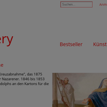
Anm
ery
Bestseller
Künst
me
"Kreuzabnahme", das 1875
er Nazarener. 1846 bis 1853
dolphs an den Kartons für die