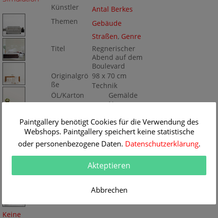
Künstler
Antal Berkes
Themen
Gebäude
Straßen
,
Genre
Titel
Regnerischer
Abend auf dem
Boulevard
Originalgrö
98 x 70 cm
ße
Technik
ÖL/Karton
Gemälde
Nr
K040294
Paintgallery benötigt Cookies für die Verwendung des
Webshops. Paintgallery speichert keine statistische
oder personenbezogene Daten.
Datenschutzerklärung
.
Akteptieren
Abbrechen
Keine