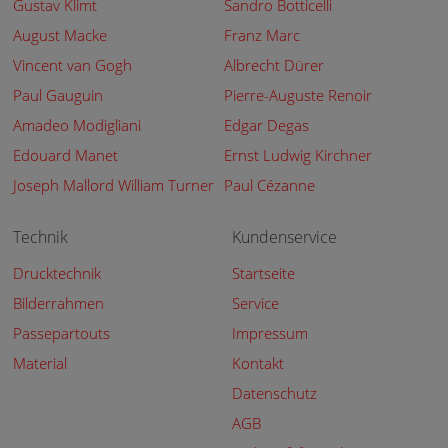
Gustav Klimt
Sandro Botticelli
August Macke
Franz Marc
Vincent van Gogh
Albrecht Dürer
Paul Gauguin
Pierre-Auguste Renoir
Amadeo Modigliani
Edgar Degas
Edouard Manet
Ernst Ludwig Kirchner
Joseph Mallord William Turner
Paul Cézanne
Technik
Kundenservice
Drucktechnik
Startseite
Bilderrahmen
Service
Passepartouts
Impressum
Material
Kontakt
Datenschutz
AGB