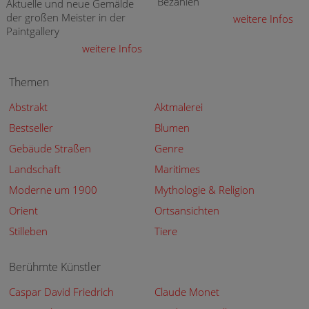
Bezahlen
Aktuelle und neue Gemälde
der großen Meister in der
weitere Infos
Paintgallery
weitere Infos
Themen
Abstrakt
Aktmalerei
Bestseller
Blumen
Gebäude Straßen
Genre
Landschaft
Maritimes
Moderne um 1900
Mythologie & Religion
Orient
Ortsansichten
Stilleben
Tiere
Berühmte Künstler
Caspar David Friedrich
Claude Monet