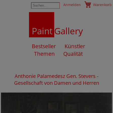
Anmelden
Warenkorb
Paint
Gallery
Bestseller
Künstler
Themen
Qualität
Anthonie Palamedesz Gen. Stevers -
Gesellschaft von Damen und Herren