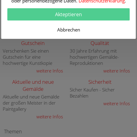
oder personenbezogene Daten.
Datenschutzerklärung
.
Anthonie Palamedesz Gen. Stevers als hochwertigen
Kunstdruck
hier bestellen
Akteptieren
Abbrechen
Gutschein
Qualität
Verschenken Sie einen
30 Jahre Erfahrung mit
Gutschein für eine
hochwertigen Gemälde-
hochwertige Kunstkopie
Reproduktionen
weitere Infos
weitere Infos
Aktuelle und neue
Sicherheit
Gemälde
Sicher Kaufen - Sicher
Bezahlen
Aktuelle und neue Gemälde
der großen Meister in der
weitere Infos
Paintgallery
weitere Infos
Themen