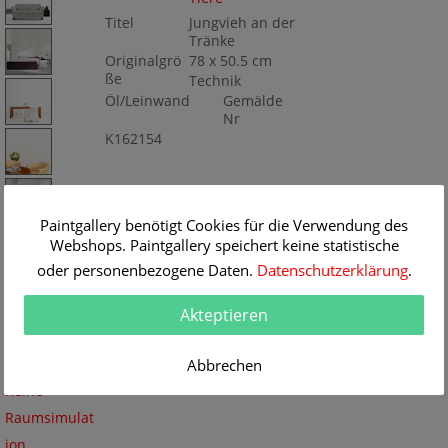
Titel
Jungvieh an der
Tränke
Originalgrö
78 x 50.5 cm
ße
Technik
Öl/Leinwand
Gemälde
Nr
K162154
Paintgallery benötigt Cookies für die Verwendung des
Webshops. Paintgallery speichert keine statistische
oder personenbezogene Daten.
Datenschutzerklärung
.
Akteptieren
Abbrechen
Keine
Raumsimulat
ion