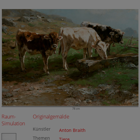
78 cm
Raum-
Originalgemälde
Simulation
Künstler
Anton Braith
Themen
Tiere