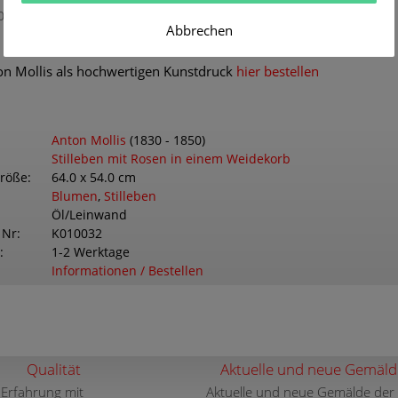
024
Abbrechen
n Mollis als hochwertigen Kunstdruck
hier bestellen
Anton Mollis
(1830 - 1850)
Stilleben mit Rosen in einem Weidekorb
größe
64.0 x 54.0 cm
Blumen
,
Stilleben
Öl/Leinwand
 Nr
K010032
1-2 Werktage
Informationen / Bestellen
Qualität
Aktuelle und neue Gemäld
 Erfahrung mit
Aktuelle und neue Gemälde der