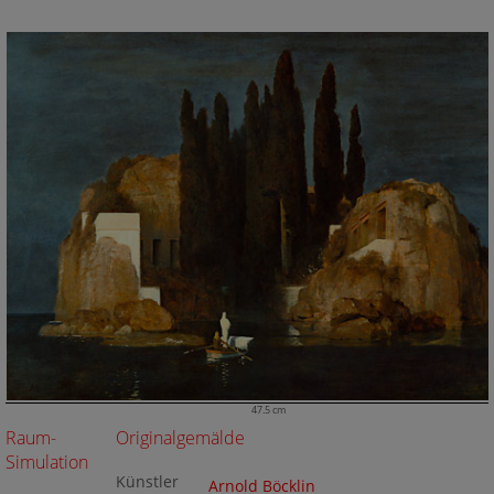
47.5 cm
Raum-
Originalgemälde
Simulation
Künstler
Arnold Böcklin