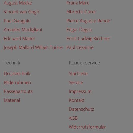
August Macke
Franz Marc
Vincent van Gogh
Albrecht Dürer
Paul Gauguin
Pierre-Auguste Renoir
Amadeo Modigliani
Edgar Degas
Edouard Manet
Ernst Ludwig Kirchner
Joseph Mallord William Turner
Paul Cézanne
Technik
Kundenservice
Drucktechnik
Startseite
Bilderrahmen
Service
Passepartouts
Impressum
Material
Kontakt
Datenschutz
AGB
Widerrufsformular