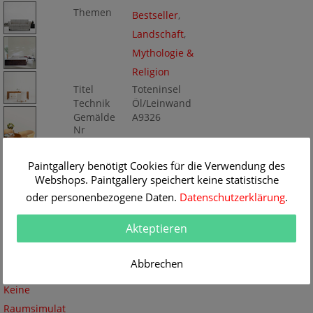
Themen
Bestseller
,
Landschaft
,
Mythologie &
Religion
Titel
Toteninsel
Technik
Öl/Leinwand
Gemälde
A9326
Nr
Paintgallery benötigt Cookies für die Verwendung des
Webshops. Paintgallery speichert keine statistische
oder personenbezogene Daten.
Datenschutzerklärung
.
Akteptieren
Abbrechen
Keine
Raumsimulat