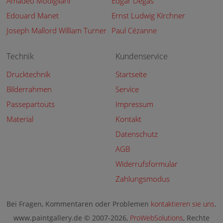
Amadeo Modigliani
Edgar Degas
Edouard Manet
Ernst Ludwig Kirchner
Joseph Mallord William Turner
Paul Cézanne
Technik
Kundenservice
Drucktechnik
Startseite
Bilderrahmen
Service
Passepartouts
Impressum
Material
Kontakt
Datenschutz
AGB
Widerrufsformular
Zahlungsmodus
Bei Fragen, Kommentaren oder Problemen
kontaktieren sie uns
.
www.paintgallery.de © 2007-2026,
ProWebSolutions
, Rechte