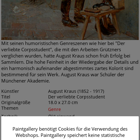
Mit seinen humoristischen Genreszenen wie hier bei "Der
verliebte Corpsstudent", die mit den Arbeiten Grützners
verglichen wurden, hatte August Kraus schon früh Erfolg bei
Sammlern. Die hohe Feinheit in der Wiedergabe der Details und
ein harmonisch aufeinander abgestimmtes zartes Kolorit sind
bestimmend für sein Werk. August Kraus war Schüler der
Münchener Akademie.
Künstler
August Kraus (1852 - 1917)
Titel
Der verliebte Corpsstudent
Originalgröße
18.0 x 27.0 cm
Themen
Genre
Technik
Öl/Leinwand
Gemälde Nr
K050468 /
27.09.2024
Paintgallery benötigt Cookies für die Verwendung des
Zur Bestellung
Webshops. Paintgallery speichert keine statistische