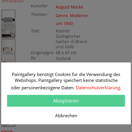
Simulation
Künstler
August Macke
Themen
Genre
,
Moderne
um 1900
Titel
Kleiner
Zoologischer
Garten in Braun
und Gelb
Originalgrö
68 x 47 cm
ße
Technik
Öl/Leinwand
Gemälde
Nr
Paintgallery benötigt Cookies für die Verwendung des
A7301
Webshops. Paintgallery speichert keine statistische
oder personenbezogene Daten.
Datenschutzerklärung
.
Akteptieren
Abbrechen
Keine