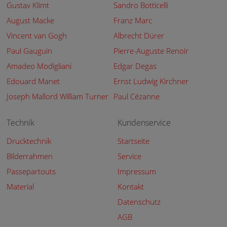
Gustav Klimt
Sandro Botticelli
August Macke
Franz Marc
Vincent van Gogh
Albrecht Dürer
Paul Gauguin
Pierre-Auguste Renoir
Amadeo Modigliani
Edgar Degas
Edouard Manet
Ernst Ludwig Kirchner
Joseph Mallord William Turner
Paul Cézanne
Technik
Kundenservice
Drucktechnik
Startseite
Bilderrahmen
Service
Passepartouts
Impressum
Material
Kontakt
Datenschutz
AGB