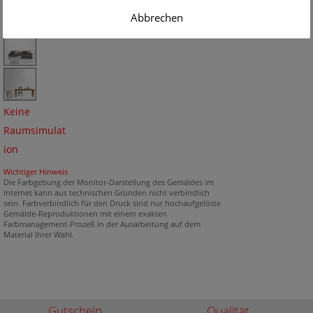
Abbrechen
Keine
Raumsimulat
ion
Wichtiger Hinweis
Die Farbgebung der Monitor-Darstellung des Gemäldes im
Internet kann aus technischen Gründen nicht verbindlich
sein. Farbverbindlich für den Druck sind nur hochaufgelöste
Gemälde-Reproduktionen mit einem exakten
Farbmanagement-Prozeß in der Ausarbeitung auf dem
Material Ihrer Wahl.
Gutschein
Qualität