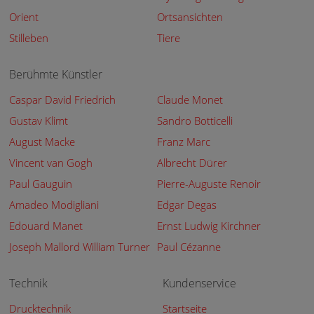
Orient
Ortsansichten
Stilleben
Tiere
Berühmte Künstler
Caspar David Friedrich
Claude Monet
Gustav Klimt
Sandro Botticelli
August Macke
Franz Marc
Vincent van Gogh
Albrecht Dürer
Paul Gauguin
Pierre-Auguste Renoir
Amadeo Modigliani
Edgar Degas
Edouard Manet
Ernst Ludwig Kirchner
Joseph Mallord William Turner
Paul Cézanne
Technik
Kundenservice
Drucktechnik
Startseite