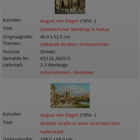
Künstler
August von Siegen
(1850 -)
Titel
Sommerlicher Markttag in Padua
Originalgröße
45.0 x 52.5 cm
Themen
Gebäude Straßen
,
Ortsansichten
Technik
Öl/Holz
Gemälde Nr
KD126_042515
Lieferzeit
2-3 Werktage
Informationen / Bestellen
Künstler
August von Siegen
(1850 -)
Titel
Belebte Straße in einer orientalischen
Hafenstadt
Originalgröße
108.0 x 68.0 cm