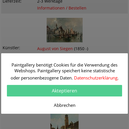
Lieferzeit
2-3 Werktage
Informationen / Bestellen
Künstler
August von Siegen
(1850 -)
Titel
Mole aus Rotterdam
Originalgröße
143.0 x 97.0 cm
Paintgallery benötigt Cookies für die Verwendung des
Themen
Maritimes
,
Ortsansichten
Webshops. Paintgallery speichert keine statistische
Technik
Öl/Leinwand
oder personenbezogene Daten.
Datenschutzerklärung
.
Gemälde Nr
K141943
Lieferzeit
2-3 Werktage
Akteptieren
Informationen / Bestellen
Abbrechen