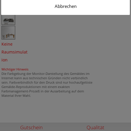
Abbrechen
Keine
Raumsimulat
ion
Wichtiger Hinweis
Die Farbgebung der Monitor-Darstellung des Gemäldes im
Internet kann aus technischen Gründen nicht verbindlich
sein. Farbverbindlich für den Druck sind nur hochaufgelöste
Gemälde-Reproduktionen mit einem exakten
Farbmanagement-Prozeß in der Ausarbeitung auf dem
Material Ihrer Wahl.
Gutschein
Qualität