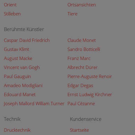
Orient
Ortsansichten
Stilleben
Tiere
Berühmte Künstler
Caspar David Friedrich
Claude Monet
Gustav Klimt
Sandro Botticelli
August Macke
Franz Marc
Vincent van Gogh
Albrecht Dürer
Paul Gauguin
Pierre-Auguste Renoir
Amadeo Modigliani
Edgar Degas
Edouard Manet
Ernst Ludwig Kirchner
Joseph Mallord William Turner
Paul Cézanne
Technik
Kundenservice
Drucktechnik
Startseite