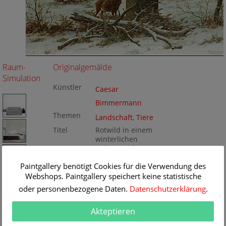
Raum-
Originalgemälde
Simulation
Künstler
Caesar
Bimmermann
Themen
Landschaft
,
Tiere
Titel
Rotwild in einem
winterlichen
Eichenwald
Originalgrö
76 x 96 cm
Paintgallery benötigt Cookies für die Verwendung des
ße
Technik
Webshops. Paintgallery speichert keine statistische
Öl/Leinwand
Gemälde
Nr
oder personenbezogene Daten.
Datenschutzerklärung
.
K121719
Akteptieren