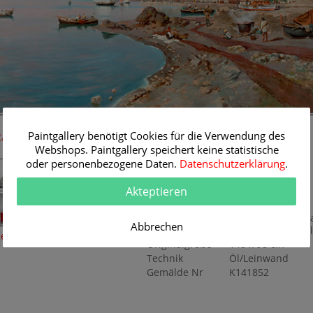
148 cm
Paintgallery benötigt Cookies für die Verwendung des
Raum-Simulation
Originalgemälde
Webshops. Paintgallery speichert keine statistische
oder personenbezogene Daten.
Datenschutzerklärung
.
Künstler
Carlo Brancaccio
Themen
Maritimes
,
Akteptieren
Ortsansichten
Titel
Heller
Sommernachmitt
Abbrechen
Hafen von Neape
eine Raumsimulation
Originalgröße
148 x 98 cm
Technik
Öl/Leinwand
Gemälde Nr
K141852