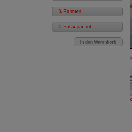
3. Rahmen
4. Passepartout
K