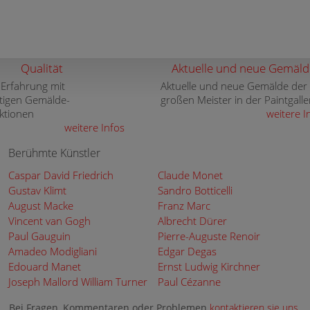
Qualität
Aktuelle und neue Gemäld
 Erfahrung mit
Aktuelle und neue Gemälde der
tigen Gemälde-
großen Meister in der Paintgalle
ktionen
weitere I
weitere Infos
Berühmte Künstler
Caspar David Friedrich
Claude Monet
Gustav Klimt
Sandro Botticelli
August Macke
Franz Marc
Vincent van Gogh
Albrecht Dürer
Paul Gauguin
Pierre-Auguste Renoir
Amadeo Modigliani
Edgar Degas
Edouard Manet
Ernst Ludwig Kirchner
Joseph Mallord William Turner
Paul Cézanne
Bei Fragen, Kommentaren oder Problemen
kontaktieren sie uns
.