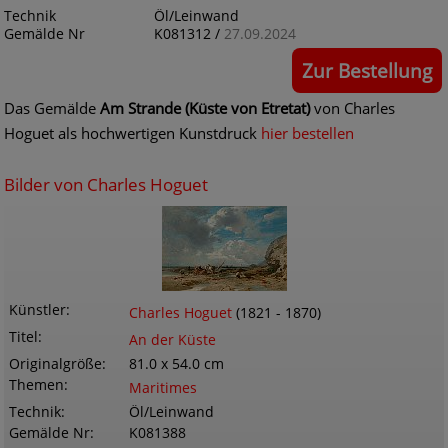
Technik
Öl/Leinwand
Gemälde Nr
K081312 /
27.09.2024
Zur Bestellung
Das Gemälde
Am Strande (Küste von Etretat)
von Charles
Hoguet als hochwertigen Kunstdruck
hier bestellen
Bilder von Charles Hoguet
Künstler
Charles Hoguet
(1821 - 1870)
Titel
An der Küste
Originalgröße
81.0 x 54.0 cm
Themen
Maritimes
Technik
Öl/Leinwand
Gemälde Nr
K081388