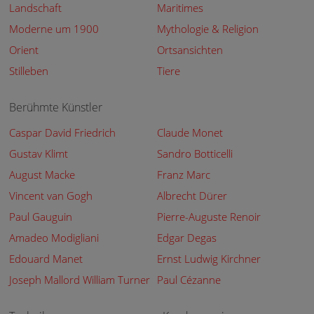
Landschaft
Maritimes
Moderne um 1900
Mythologie & Religion
Orient
Ortsansichten
Stilleben
Tiere
Berühmte Künstler
Caspar David Friedrich
Claude Monet
Gustav Klimt
Sandro Botticelli
August Macke
Franz Marc
Vincent van Gogh
Albrecht Dürer
Paul Gauguin
Pierre-Auguste Renoir
Amadeo Modigliani
Edgar Degas
Edouard Manet
Ernst Ludwig Kirchner
Joseph Mallord William Turner
Paul Cézanne