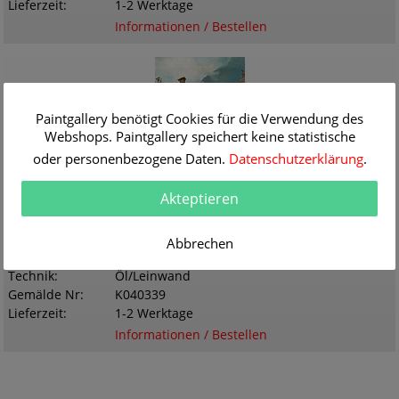
Lieferzeit
1-2 Werktage
Informationen / Bestellen
Paintgallery benötigt Cookies für die Verwendung des
Webshops. Paintgallery speichert keine statistische
oder personenbezogene Daten.
Datenschutzerklärung
.
Künstler
Charles Hoguet
(1821 - 1870)
Akteptieren
Titel
Gasse in Interlaken
Originalgröße
36.0 x 46.0 cm
Abbrechen
Themen
Gebäude Straßen
Technik
Öl/Leinwand
Gemälde Nr
K040339
Lieferzeit
1-2 Werktage
Informationen / Bestellen