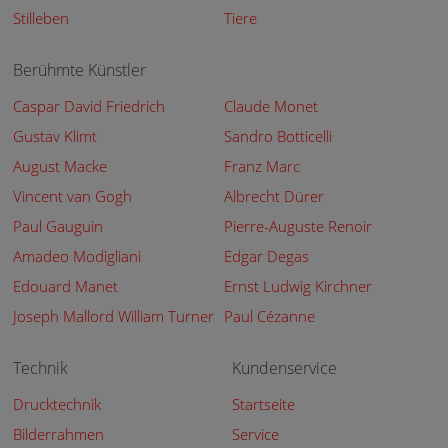
Stilleben
Tiere
Berühmte Künstler
Caspar David Friedrich
Claude Monet
Gustav Klimt
Sandro Botticelli
August Macke
Franz Marc
Vincent van Gogh
Albrecht Dürer
Paul Gauguin
Pierre-Auguste Renoir
Amadeo Modigliani
Edgar Degas
Edouard Manet
Ernst Ludwig Kirchner
Joseph Mallord William Turner
Paul Cézanne
Technik
Kundenservice
Drucktechnik
Startseite
Bilderrahmen
Service