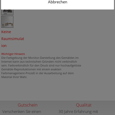
Abbrechen
Keine
Raumsimulat
ion
Wichtiger Hinweis
Die Farbgebung der Monitor-Darstellung des Gemäldes im
Internet kann aus technischen Gründen nicht verbindlich
sein. Farbverbindlich für den Druck sind nur hochaufgelöste
Gemälde-Reproduktionen mit einem exakten
Farbmanagement-Prozeß in der Ausarbeitung auf dem
Material Ihrer Wahl.
Gutschein
Qualität
Verschenken Sie einen
30 Jahre Erfahrung mit