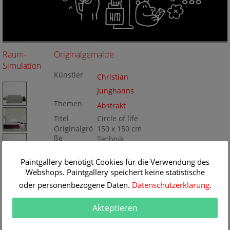
Raum-
Originalgemälde
Simulation
Künstler
Christian
Junghanns
Themen
Abstrakt
Titel
Circle of life
Originalgrö
150 x 150 cm
ße
Technik
Acryl/Lwd
Gemälde
Nr
Paintgallery benötigt Cookies für die Verwendung des
JU182474
Webshops. Paintgallery speichert keine statistische
oder personenbezogene Daten.
Datenschutzerklärung
.
Akteptieren