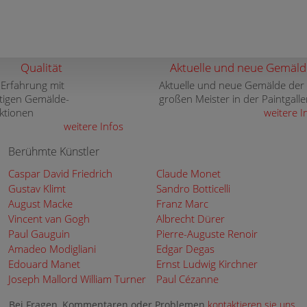
Qualität
Aktuelle und neue Gemäld
 Erfahrung mit
Aktuelle und neue Gemälde der
tigen Gemälde-
großen Meister in der Paintgalle
ktionen
weitere I
weitere Infos
Berühmte Künstler
Caspar David Friedrich
Claude Monet
Gustav Klimt
Sandro Botticelli
August Macke
Franz Marc
Vincent van Gogh
Albrecht Dürer
Paul Gauguin
Pierre-Auguste Renoir
Amadeo Modigliani
Edgar Degas
Edouard Manet
Ernst Ludwig Kirchner
Joseph Mallord William Turner
Paul Cézanne
Bei Fragen, Kommentaren oder Problemen
kontaktieren sie uns
.