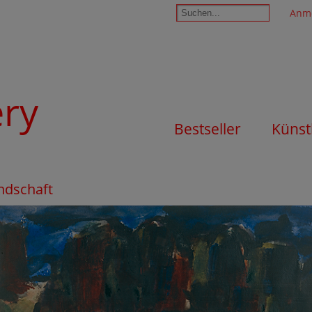
Anm
ery
Bestseller
Künst
andschaft