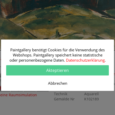
Paintgallery benötigt Cookies für die Verwendung des
68 cm
Webshops. Paintgallery speichert keine statistische
Raum-Simulation
Originalgemälde
oder personenbezogene Daten.
Datenschutzerklärung
.
Künstler
Christian Rohlfs
Akteptieren
Themen
Landschaft
,
Mode
1900
Abbrechen
Titel
Hügelige Landsch
Originalgröße
68 x 50 cm
Technik
Aquarell
eine Raumsimulation
Gemälde Nr
K102189