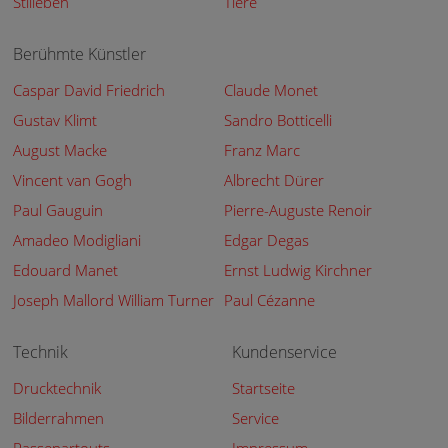
Stilleben
Tiere
Berühmte Künstler
Caspar David Friedrich
Claude Monet
Gustav Klimt
Sandro Botticelli
August Macke
Franz Marc
Vincent van Gogh
Albrecht Dürer
Paul Gauguin
Pierre-Auguste Renoir
Amadeo Modigliani
Edgar Degas
Edouard Manet
Ernst Ludwig Kirchner
Joseph Mallord William Turner
Paul Cézanne
Technik
Kundenservice
Drucktechnik
Startseite
Bilderrahmen
Service