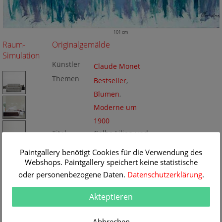
101 cm
Raum-
Originalgemälde
Simulation
Künstler
Claude Monet
Themen
Bestseller
,
Blumen
,
Moderne um
1900
Titel
Gelbe Lilien und
rosa Wolke
Paintgallery benötigt Cookies für die Verwendung des
Originalgrö
101 x 101 cm
ße
Webshops. Paintgallery speichert keine statistische
Technik
Öl/Leinwand
Gemälde
oder personenbezogene Daten.
Datenschutzerklärung
.
Nr
A19016
Akteptieren
Abbrechen