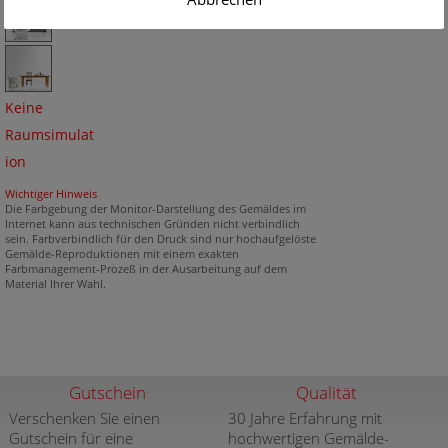
Keine
Raumsimulat
ion
Wichtiger Hinweis
Die Farbgebung der Monitor-Darstellung des Gemäldes im
Internet kann aus technischen Gründen nicht verbindlich
sein. Farbverbindlich für den Druck sind nur hochaufgelöste
Gemälde-Reproduktionen mit einem exakten
Farbmanagement-Prozeß in der Ausarbeitung auf dem
Material Ihrer Wahl.
Gutschein
Qualität
Verschenken Sie einen
30 Jahre Erfahrung mit
Gutschein für eine
hochwertigen Gemälde-