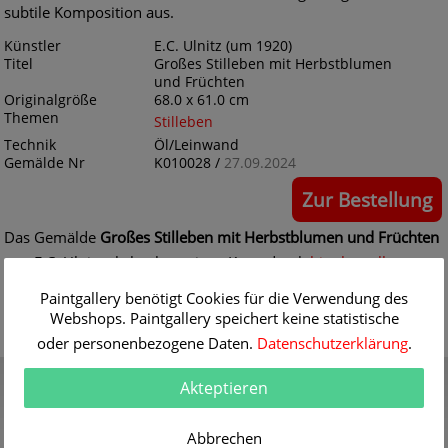
subtile Komposition aus.
Künstler
E.C. Ulnitz (um 1920)
Titel
Großes Stilleben mit Herbstblumen
und Früchten
Originalgröße
68.0 x 61.0 cm
Themen
Stilleben
Technik
Öl/Leinwand
Gemälde Nr
K010028 /
27.09.2024
Zur Bestellung
Das Gemälde
Großes Stilleben mit Herbstblumen und Früchten
von E.C. Ulnitz als hochwertigen Kunstdruck
hier bestellen
Paintgallery benötigt Cookies für die Verwendung des
Webshops. Paintgallery speichert keine statistische
oder personenbezogene Daten.
Datenschutzerklärung
.
Gutschein
Qualität
Akteptieren
Verschenken Sie einen
30 Jahre Erfahrung mit
Gutschein für eine
hochwertigen Gemälde-
Abbrechen
hochwertige Kunstkopie
Reproduktionen