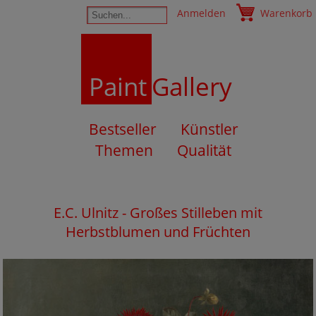
Anmelden
Warenkorb
Paint
Gallery
Bestseller
Künstler
Themen
Qualität
E.C. Ulnitz - Großes Stilleben mit
Herbstblumen und Früchten