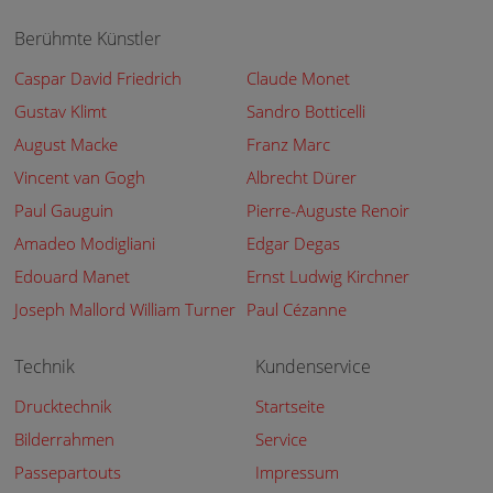
Berühmte Künstler
Caspar David Friedrich
Claude Monet
Gustav Klimt
Sandro Botticelli
August Macke
Franz Marc
Vincent van Gogh
Albrecht Dürer
Paul Gauguin
Pierre-Auguste Renoir
Amadeo Modigliani
Edgar Degas
Edouard Manet
Ernst Ludwig Kirchner
Joseph Mallord William Turner
Paul Cézanne
Technik
Kundenservice
Drucktechnik
Startseite
Bilderrahmen
Service
Passepartouts
Impressum