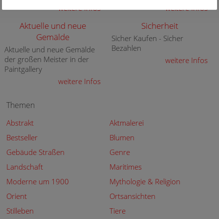
weitere Infos
weitere Infos
Aktuelle und neue
Sicherheit
Gemälde
Sicher Kaufen - Sicher
Bezahlen
Aktuelle und neue Gemälde
der großen Meister in der
weitere Infos
Paintgallery
weitere Infos
Themen
Abstrakt
Aktmalerei
Bestseller
Blumen
Gebäude Straßen
Genre
Landschaft
Maritimes
Moderne um 1900
Mythologie & Religion
Orient
Ortsansichten
Stilleben
Tiere