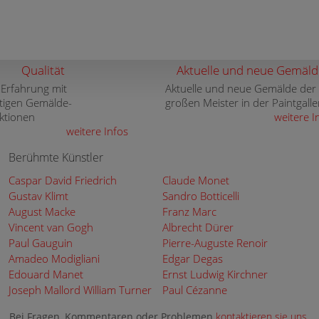
Qualität
Aktuelle und neue Gemäld
 Erfahrung mit
Aktuelle und neue Gemälde der
tigen Gemälde-
großen Meister in der Paintgalle
ktionen
weitere I
weitere Infos
Berühmte Künstler
Caspar David Friedrich
Claude Monet
Gustav Klimt
Sandro Botticelli
August Macke
Franz Marc
Vincent van Gogh
Albrecht Dürer
Paul Gauguin
Pierre-Auguste Renoir
Amadeo Modigliani
Edgar Degas
Edouard Manet
Ernst Ludwig Kirchner
Joseph Mallord William Turner
Paul Cézanne
Bei Fragen, Kommentaren oder Problemen
kontaktieren sie uns
.