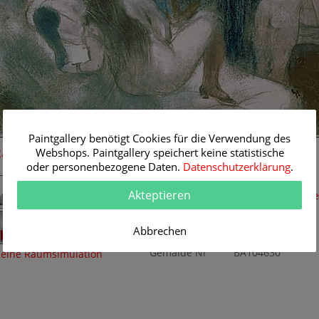
Paintgallery benötigt Cookies für die Verwendung des
Raum-Simulation
Webshops. Paintgallery speichert keine statistische
Originalgemälde
oder personenbezogene Daten.
Datenschutzerklärung
.
Künstler
Edgar Degas
Akteptieren
Themen
Aktmalerei
,
Genr
Titel
Bordell
Originalgröße
20.5 x 14 cm
Abbrechen
Technik
Pastell
Gemälde Nr
BA104630
eine Raumsimulation