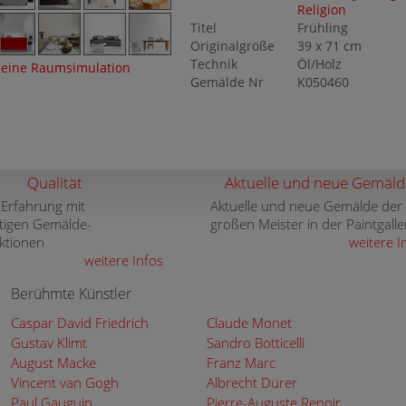
Religion
Titel
Frühling
Originalgröße
39 x 71 cm
Technik
Öl/Holz
eine Raumsimulation
Gemälde Nr
K050460
Qualität
Aktuelle und neue Gemäld
 Erfahrung mit
Aktuelle und neue Gemälde der
tigen Gemälde-
großen Meister in der Paintgalle
ktionen
weitere I
weitere Infos
Berühmte Künstler
Caspar David Friedrich
Claude Monet
Gustav Klimt
Sandro Botticelli
August Macke
Franz Marc
Vincent van Gogh
Albrecht Dürer
Paul Gauguin
Pierre-Auguste Renoir