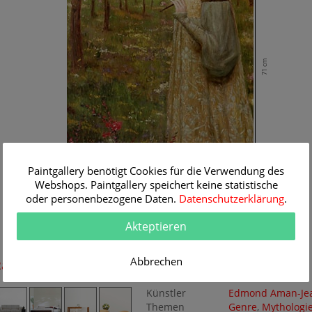
71 cm
Paintgallery benötigt Cookies für die Verwendung des
Webshops. Paintgallery speichert keine statistische
oder personenbezogene Daten.
Datenschutzerklärung
.
Akteptieren
39 cm
Abbrechen
Raum-Simulation
Originalgemälde
Künstler
Edmond Aman-Je
Themen
Genre
,
Mythologi