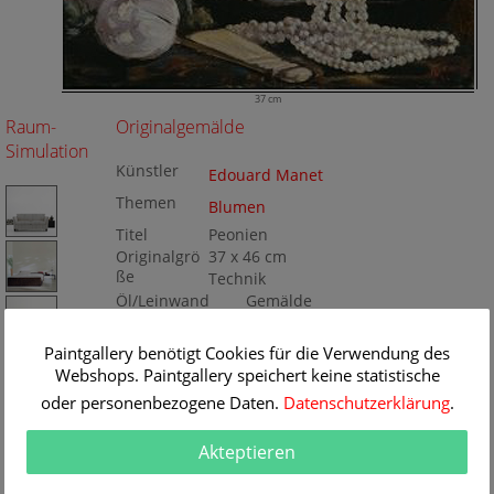
37 cm
Raum-
Originalgemälde
Simulation
Künstler
Edouard Manet
Themen
Blumen
Titel
Peonien
Originalgrö
37 x 46 cm
ße
Technik
Öl/Leinwand
Gemälde
Nr
BA208894
Paintgallery benötigt Cookies für die Verwendung des
Webshops. Paintgallery speichert keine statistische
oder personenbezogene Daten.
Datenschutzerklärung
.
Akteptieren