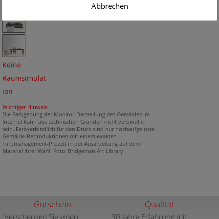
Abbrechen
Keine
Raumsimulat
ion
Wichtiger Hinweis
Die Farbgebung der Monitor-Darstellung des Gemäldes im
Internet kann aus technischen Gründen nicht verbindlich
sein. Farbverbindlich für den Druck sind nur hochaufgelöste
Gemälde-Reproduktionen mit einem exakten
Farbmanagement-Prozeß in der Ausarbeitung auf dem
Material Ihrer Wahl. Foto: Bridgeman Art Library
Gutschein
Qualität
Verschenken Sie einen
30 Jahre Erfahrung mit