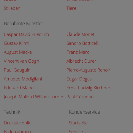
Stilleben
Tiere
Berühmte Künstler
Caspar David Friedrich
Claude Monet
Gustav Klimt
Sandro Botticelli
August Macke
Franz Marc
Vincent van Gogh
Albrecht Dürer
Paul Gauguin
Pierre-Auguste Renoir
Amadeo Modigliani
Edgar Degas
Edouard Manet
Ernst Ludwig Kirchner
Joseph Mallord William Turner
Paul Cézanne
Technik
Kundenservice
Drucktechnik
Startseite
Bilderrahmen
Service