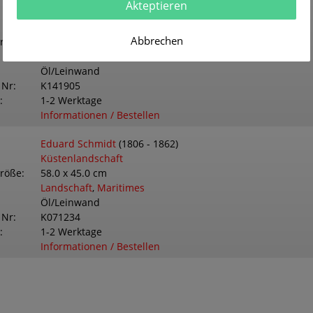
Akteptieren
Eduard Schmidt
(1806 - 1862)
Partie aus dem Berner Oberland
Abbrechen
größe
96.0 x 67.0 cm
Landschaft
,
Ortsansichten
Öl/Leinwand
 Nr
K141905
1-2 Werktage
Informationen / Bestellen
Eduard Schmidt
(1806 - 1862)
Küstenlandschaft
größe
58.0 x 45.0 cm
Landschaft
,
Maritimes
Öl/Leinwand
 Nr
K071234
1-2 Werktage
Informationen / Bestellen