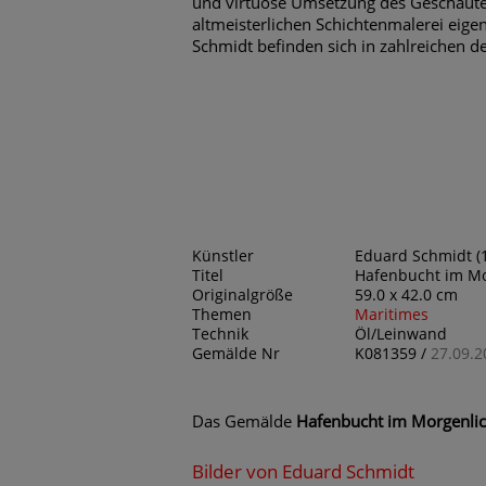
und virtuose Umsetzung des Geschaute
altmeisterlichen Schichtenmalerei eige
Schmidt befinden sich in zahlreichen
Künstler
Eduard Schmidt (1
Titel
Hafenbucht im Mo
Originalgröße
59.0 x 42.0 cm
Themen
Maritimes
Technik
Öl/Leinwand
Gemälde Nr
K081359 /
27.09.2
Das Gemälde
Hafenbucht im Morgenlic
Bilder von Eduard Schmidt