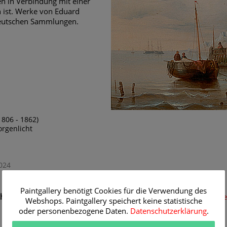
n in Verbindung mit einer
n ist. Werke von Eduard
 deutschen Sammlungen.
806 - 1862)
rgenlicht
024
Paintgallery benötigt Cookies für die Verwendung des
ht
von Eduard Schmidt als hochwertigen Kunstdruck
hier bestell
Webshops. Paintgallery speichert keine statistische
oder personenbezogene Daten.
Datenschutzerklärung
.