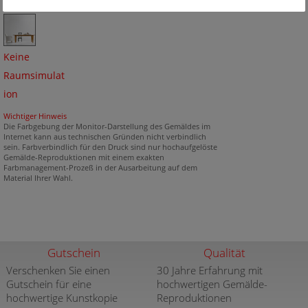
Keine
Raumsimulat
ion
Wichtiger Hinweis
Die Farbgebung der Monitor-Darstellung des Gemäldes im
Internet kann aus technischen Gründen nicht verbindlich
sein. Farbverbindlich für den Druck sind nur hochaufgelöste
Gemälde-Reproduktionen mit einem exakten
Farbmanagement-Prozeß in der Ausarbeitung auf dem
Material Ihrer Wahl.
Gutschein
Qualität
Verschenken Sie einen
30 Jahre Erfahrung mit
Gutschein für eine
hochwertigen Gemälde-
hochwertige Kunstkopie
Reproduktionen