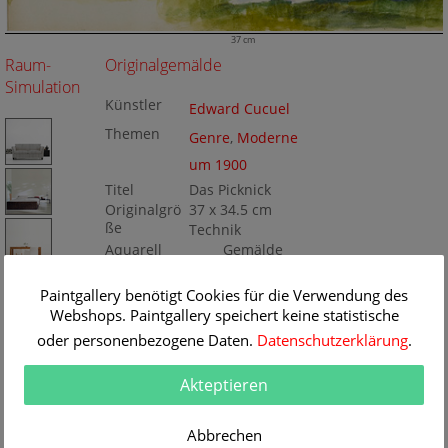
37 cm
Raum-
Originalgemälde
Simulation
Künstler
Edward Cucuel
Themen
Genre
,
Moderne
um 1900
Titel
Das Picknick
Originalgrö
37 x 34.5 cm
ße
Technik
Aquarell
Gemälde
Nr
KD125-052868
Paintgallery benötigt Cookies für die Verwendung des
Webshops. Paintgallery speichert keine statistische
oder personenbezogene Daten.
Datenschutzerklärung
.
Akteptieren
Abbrechen