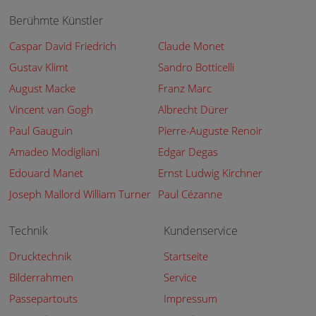
Berühmte Künstler
Caspar David Friedrich
Claude Monet
Gustav Klimt
Sandro Botticelli
August Macke
Franz Marc
Vincent van Gogh
Albrecht Dürer
Paul Gauguin
Pierre-Auguste Renoir
Amadeo Modigliani
Edgar Degas
Edouard Manet
Ernst Ludwig Kirchner
Joseph Mallord William Turner
Paul Cézanne
Technik
Kundenservice
Drucktechnik
Startseite
Bilderrahmen
Service
Passepartouts
Impressum