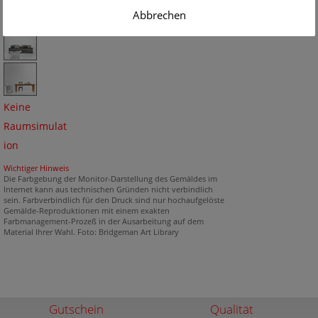
Abbrechen
Keine
Raumsimulat
ion
Wichtiger Hinweis
Die Farbgebung der Monitor-Darstellung des Gemäldes im
Internet kann aus technischen Gründen nicht verbindlich
sein. Farbverbindlich für den Druck sind nur hochaufgelöste
Gemälde-Reproduktionen mit einem exakten
Farbmanagement-Prozeß in der Ausarbeitung auf dem
Material Ihrer Wahl. Foto: Bridgeman Art Library
Gutschein
Qualität