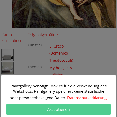
Raum-
Originalgemälde
Simulation
Künstler
El Greco
(Domenico
Theotocopuli)
Themen
Mythologie &
Religion
Titel
Jungfrau Maria
Paintgallery benötigt Cookies für die Verwendung des
mit Jesus und St.
Webshops. Paintgallery speichert keine statistische
Anna und Joseph
Originalgrö
106 x 127 cm
oder personenbezogene Daten.
Datenschutzerklärung
.
ße
Technik
Öl/Leinwand
Gemälde
Akteptieren
Nr
BA67747