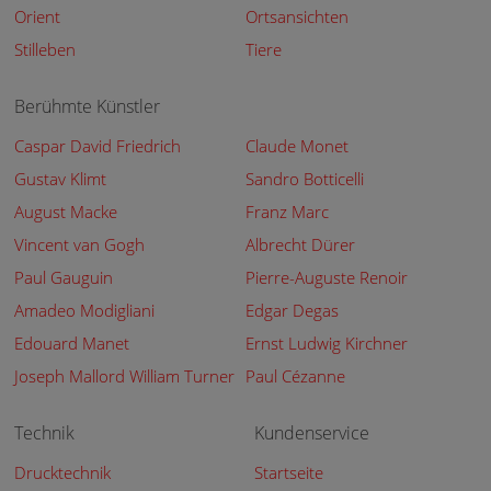
Orient
Ortsansichten
Stilleben
Tiere
Berühmte Künstler
Caspar David Friedrich
Claude Monet
Gustav Klimt
Sandro Botticelli
August Macke
Franz Marc
Vincent van Gogh
Albrecht Dürer
Paul Gauguin
Pierre-Auguste Renoir
Amadeo Modigliani
Edgar Degas
Edouard Manet
Ernst Ludwig Kirchner
Joseph Mallord William Turner
Paul Cézanne
Technik
Kundenservice
Drucktechnik
Startseite