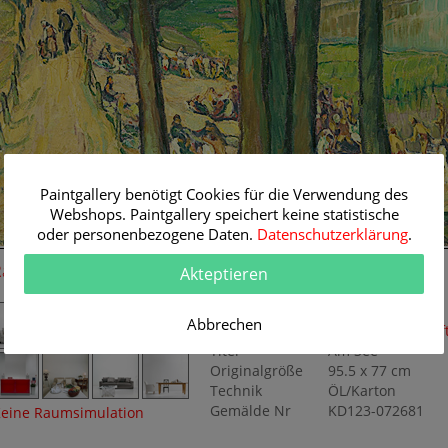
Paintgallery benötigt Cookies für die Verwendung des
Webshops. Paintgallery speichert keine statistische
oder personenbezogene Daten.
Datenschutzerklärung
.
Raum-Simulation
Originalgemälde
Akteptieren
Künstler
Elisabeth Andrae
Abbrechen
Themen
Genre
,
Landschaf
Titel
Am See
Originalgröße
95.5 x 77 cm
Technik
ÖL/Karton
Gemälde Nr
KD123-072681
eine Raumsimulation