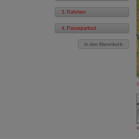
3. Rahmen
4. Passepartout
K