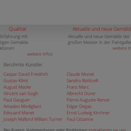
Qualität
Aktuelle und neue Gemäld
 Erfahrung mit
Aktuelle und neue Gemälde der
tigen Gemälde-
großen Meister in der Paintgalle
ktionen
weitere I
weitere Infos
Berühmte Künstler
Caspar David Friedrich
Claude Monet
Gustav Klimt
Sandro Botticelli
August Macke
Franz Marc
Vincent van Gogh
Albrecht Dürer
Paul Gauguin
Pierre-Auguste Renoir
Amadeo Modigliani
Edgar Degas
Edouard Manet
Ernst Ludwig Kirchner
Joseph Mallord William Turner
Paul Cézanne
Bei Fragen, Kommentaren oder Problemen
kontaktieren sie uns
.