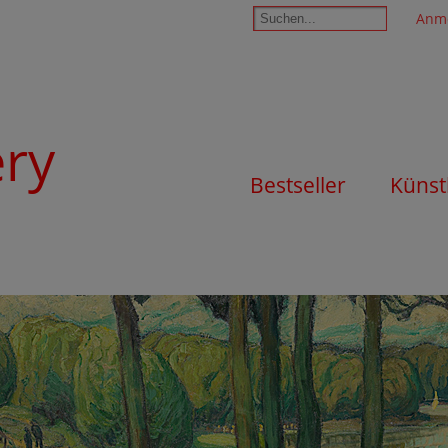
Anm
ery
Bestseller
Künst