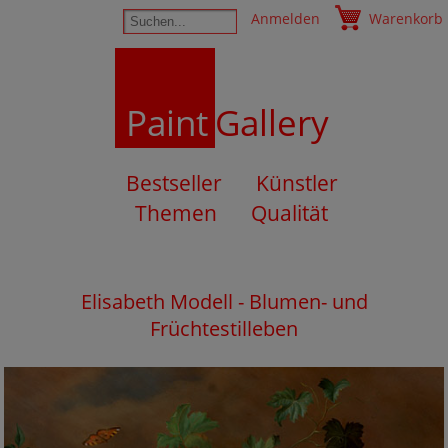
Anmelden
Warenkorb
Paint
Gallery
Bestseller
Künstler
Themen
Qualität
Elisabeth Modell - Blumen- und
Früchtestilleben