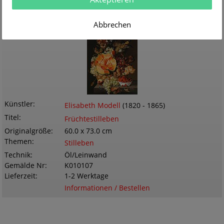
Lieferzeit
1-2 Werktage
Informationen / Bestellen
Abbrechen
Künstler
Elisabeth Modell
(1820 - 1865)
Titel
Früchtestilleben
Originalgröße
60.0 x 73.0 cm
Themen
Stilleben
Technik
Öl/Leinwand
Gemälde Nr
K010107
Lieferzeit
1-2 Werktage
Informationen / Bestellen