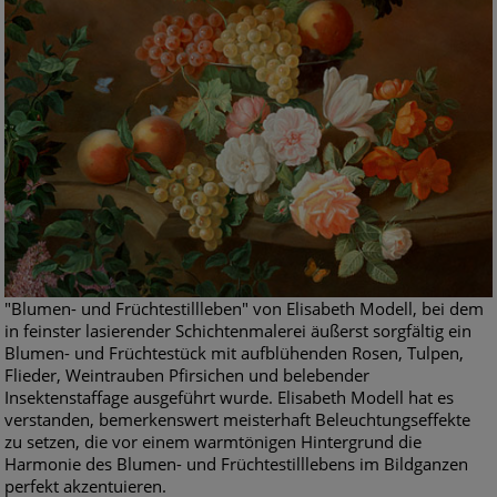
"Blumen- und Früchtestillleben" von Elisabeth Modell, bei dem
in feinster lasierender Schichtenmalerei äußerst sorgfältig ein
Blumen- und Früchtestück mit aufblühenden Rosen, Tulpen,
Flieder, Weintrauben Pfirsichen und belebender
Insektenstaffage ausgeführt wurde. Elisabeth Modell hat es
verstanden, bemerkenswert meisterhaft Beleuchtungseffekte
zu setzen, die vor einem warmtönigen Hintergrund die
Harmonie des Blumen- und Früchtestilllebens im Bildganzen
perfekt akzentuieren.