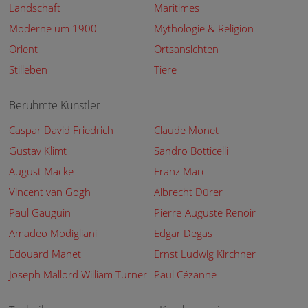
Landschaft
Maritimes
Moderne um 1900
Mythologie & Religion
Orient
Ortsansichten
Stilleben
Tiere
Berühmte Künstler
Caspar David Friedrich
Claude Monet
Gustav Klimt
Sandro Botticelli
August Macke
Franz Marc
Vincent van Gogh
Albrecht Dürer
Paul Gauguin
Pierre-Auguste Renoir
Amadeo Modigliani
Edgar Degas
Edouard Manet
Ernst Ludwig Kirchner
Joseph Mallord William Turner
Paul Cézanne