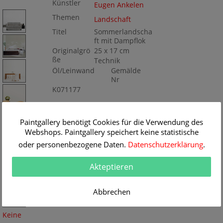
Künstler
Eugen Ankelen
Themen
Landschaft
Titel
Sommerlandscha
ft mit Dampflok
Originalgrö
25 x 17 cm
ße
Technik
Öl/Leinwand
Gemälde
Nr
K071177
Paintgallery benötigt Cookies für die Verwendung des
Webshops. Paintgallery speichert keine statistische
oder personenbezogene Daten.
Datenschutzerklärung
.
Akteptieren
Abbrechen
Keine