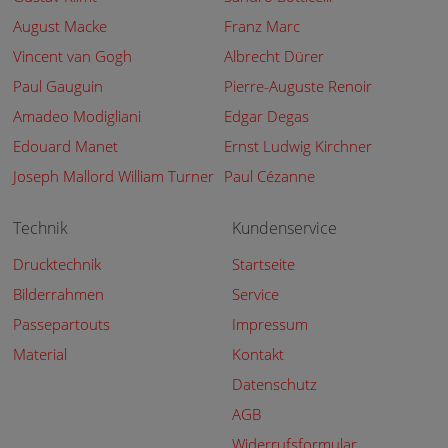
August Macke
Franz Marc
Vincent van Gogh
Albrecht Dürer
Paul Gauguin
Pierre-Auguste Renoir
Amadeo Modigliani
Edgar Degas
Edouard Manet
Ernst Ludwig Kirchner
Joseph Mallord William Turner
Paul Cézanne
Technik
Kundenservice
Drucktechnik
Startseite
Bilderrahmen
Service
Passepartouts
Impressum
Material
Kontakt
Datenschutz
AGB
Widerrufsformular