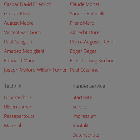
Caspar David Friedrich
Claude Monet
Gustav Klimt
Sandro Botticelli
August Macke
Franz Marc
Vincent van Gogh
Albrecht Dürer
Paul Gauguin
Pierre-Auguste Renoir
Amadeo Modigliani
Edgar Degas
Edouard Manet
Ernst Ludwig Kirchner
Joseph Mallord William Turner
Paul Cézanne
Technik
Kundenservice
Drucktechnik
Startseite
Bilderrahmen
Service
Passepartouts
Impressum
Material
Kontakt
Datenschutz