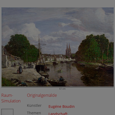
61 cm
Raum-
Originalgemälde
Simulation
Künstler
Eugéne Boudin
Themen
Landschaft
,