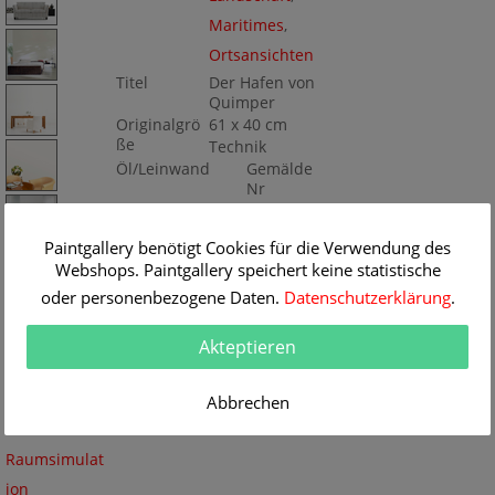
Maritimes
,
Ortsansichten
Titel
Der Hafen von
Quimper
Originalgrö
61 x 40 cm
ße
Technik
Öl/Leinwand
Gemälde
Nr
BA26272
Paintgallery benötigt Cookies für die Verwendung des
Webshops. Paintgallery speichert keine statistische
oder personenbezogene Daten.
Datenschutzerklärung
.
Akteptieren
Abbrechen
Keine
Raumsimulat
ion