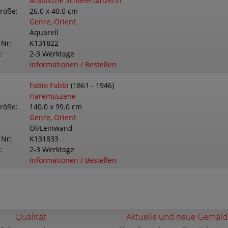
Arabische Schleiertänzerin
größe
26.0 x 40.0 cm
Genre
,
Orient
Aquarell
 Nr
K131822
2-3 Werktage
Informationen / Bestellen
Fabio Fabbi
(1861 - 1946)
Haremsszene
größe
140.0 x 99.0 cm
Genre
,
Orient
Öl/Leinwand
 Nr
K131833
2-3 Werktage
Informationen / Bestellen
Qualität
Aktuelle und neue Gemäld