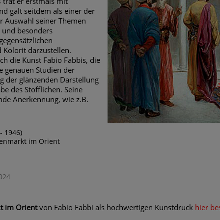
trat er erstmals mit
nd galt seitdem als einer der
 der Auswahl seiner Themen
n und besonders
 gegensätzlichen
Kolorit darzustellen.
h die Kunst Fabio Fabbis, die
e genauen Studien der
ng der glänzenden Darstellung
e des Stofflichen. Seine
de Anerkennung, wie z.B.
- 1946)
venmarkt im Orient
024
t im Orient
von Fabio Fabbi als hochwertigen Kunstdruck
hier be