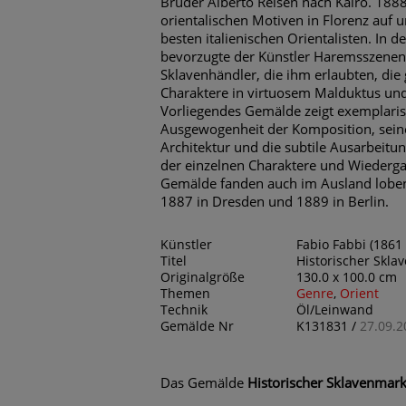
Bruder Alberto Reisen nach Kairo. 1888 
orientalischen Motiven in Florenz auf u
besten italienischen Orientalisten. In
bevorzugte der Künstler Haremsszene
Sklavenhändler, die ihm erlaubten, die
Charaktere in virtuosem Malduktus und 
Vorliegendes Gemälde zeigt exemplarisc
Ausgewogenheit der Komposition, sein
Architektur und die subtile Ausarbeitu
der einzelnen Charaktere und Wiedergab
Gemälde fanden auch im Ausland loben
1887 in Dresden und 1889 in Berlin.
Künstler
Fabio Fabbi (1861 
Titel
Historischer Skla
Originalgröße
130.0 x 100.0 cm
Themen
Genre
,
Orient
Technik
Öl/Leinwand
Gemälde Nr
K131831 /
27.09.2
Das Gemälde
Historischer Sklavenmark