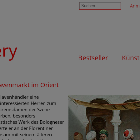
Anm
ery
Bestseller
Künst
klavenmarkt im Orient
klavenhändler eine
 interessierten Herren zum
 Haremsdamen der Szene
arben, besonders
istisches Werk des Bologneser
rte er an der Florentiner
nsam mit seinem älteren