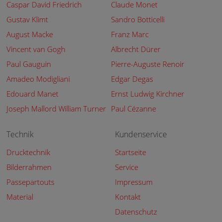
Caspar David Friedrich
Claude Monet
Gustav Klimt
Sandro Botticelli
August Macke
Franz Marc
Vincent van Gogh
Albrecht Dürer
Paul Gauguin
Pierre-Auguste Renoir
Amadeo Modigliani
Edgar Degas
Edouard Manet
Ernst Ludwig Kirchner
Joseph Mallord William Turner
Paul Cézanne
Technik
Kundenservice
Drucktechnik
Startseite
Bilderrahmen
Service
Passepartouts
Impressum
Material
Kontakt
Datenschutz