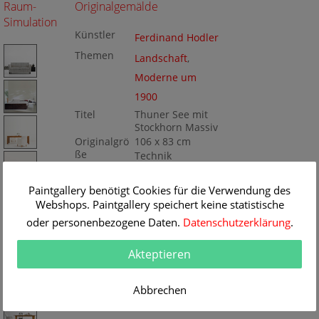
Raum-
Originalgemälde
Simulation
Künstler
Ferdinand Hodler
Themen
Landschaft
,
Moderne um
1900
Titel
Thuner See mit
Stockhorn Massiv
Originalgrö
106 x 83 cm
ße
Technik
Öl/Leinwand
Gemälde
Nr
Paintgallery benötigt Cookies für die Verwendung des
BA273095
Webshops. Paintgallery speichert keine statistische
oder personenbezogene Daten.
Datenschutzerklärung
.
Akteptieren
Abbrechen