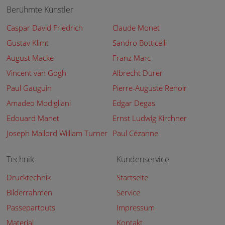
Berühmte Künstler
Caspar David Friedrich
Claude Monet
Gustav Klimt
Sandro Botticelli
August Macke
Franz Marc
Vincent van Gogh
Albrecht Dürer
Paul Gauguin
Pierre-Auguste Renoir
Amadeo Modigliani
Edgar Degas
Edouard Manet
Ernst Ludwig Kirchner
Joseph Mallord William Turner
Paul Cézanne
Technik
Kundenservice
Drucktechnik
Startseite
Bilderrahmen
Service
Passepartouts
Impressum
Material
Kontakt