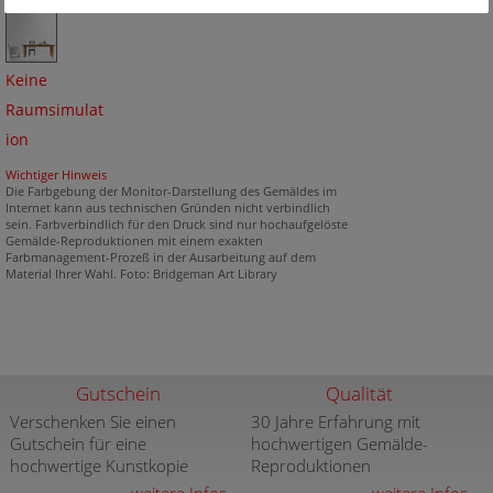
Keine
Raumsimulat
ion
Wichtiger Hinweis
Die Farbgebung der Monitor-Darstellung des Gemäldes im
Internet kann aus technischen Gründen nicht verbindlich
sein. Farbverbindlich für den Druck sind nur hochaufgelöste
Gemälde-Reproduktionen mit einem exakten
Farbmanagement-Prozeß in der Ausarbeitung auf dem
Material Ihrer Wahl. Foto: Bridgeman Art Library
Gutschein
Qualität
Verschenken Sie einen
30 Jahre Erfahrung mit
Gutschein für eine
hochwertigen Gemälde-
hochwertige Kunstkopie
Reproduktionen