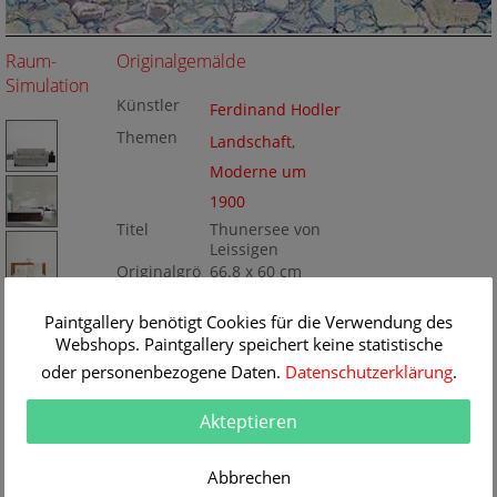
Raum-
Originalgemälde
Simulation
Künstler
Ferdinand Hodler
Themen
Landschaft
,
Moderne um
1900
Titel
Thunersee von
Leissigen
Originalgrö
66.8 x 60 cm
ße
Technik
Öl/Leinwand
Gemälde
Paintgallery benötigt Cookies für die Verwendung des
Nr
Webshops. Paintgallery speichert keine statistische
BA15743
oder personenbezogene Daten.
Datenschutzerklärung
.
Akteptieren
Abbrechen