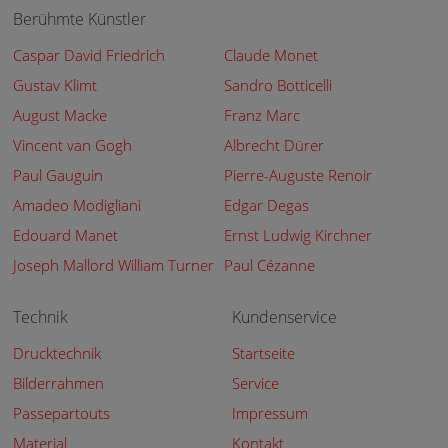
Berühmte Künstler
Caspar David Friedrich
Claude Monet
Gustav Klimt
Sandro Botticelli
August Macke
Franz Marc
Vincent van Gogh
Albrecht Dürer
Paul Gauguin
Pierre-Auguste Renoir
Amadeo Modigliani
Edgar Degas
Edouard Manet
Ernst Ludwig Kirchner
Joseph Mallord William Turner
Paul Cézanne
Technik
Kundenservice
Drucktechnik
Startseite
Bilderrahmen
Service
Passepartouts
Impressum
Material
Kontakt