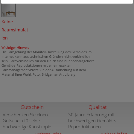
Keine
Raumsimulat
ion
Wichtiger Hinweis
Die Farbgebung der Monitor-Darstellung des Gemäldes im
Internet kann aus technischen Gründen nicht verbindlich
sein. Farbverbindlich für den Druck sind nur hochaufgelöste
Gemälde-Reproduktionen mit einem exakten
Farbmanagement-Prozeß in der Ausarbeitung auf dem
Material Ihrer Wahl. Foto: Bridgeman Art Library
Gutschein
Qualität
Verschenken Sie einen
30 Jahre Erfahrung mit
Gutschein für eine
hochwertigen Gemälde-
hochwertige Kunstkopie
Reproduktionen