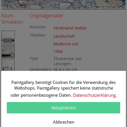
Raum-
Originalgemälde
Simulation
Künstler
Ferdinand Hodler
Themen
Landschaft
,
Moderne um
1900
Titel
Thunersee von
Leissigen
Originalgrö
66.8 x 60 cm
ße
Technik
Öl/Leinwand
Gemälde
Paintgallery benötigt Cookies für die Verwendung des
Nr
Webshops. Paintgallery speichert keine statistische
BA15743
oder personenbezogene Daten.
Datenschutzerklärung
.
Akteptieren
Abbrechen