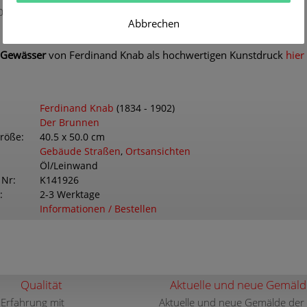
024
Abbrechen
m Gewässer
von Ferdinand Knab als hochwertigen Kunstdruck
hier
Ferdinand Knab
(1834 - 1902)
Der Brunnen
größe
40.5 x 50.0 cm
Gebäude Straßen
,
Ortsansichten
Öl/Leinwand
 Nr
K141926
2-3 Werktage
Informationen / Bestellen
Qualität
Aktuelle und neue Gemäld
 Erfahrung mit
Aktuelle und neue Gemälde der