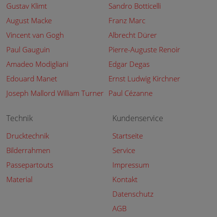
Gustav Klimt
Sandro Botticelli
August Macke
Franz Marc
Vincent van Gogh
Albrecht Dürer
Paul Gauguin
Pierre-Auguste Renoir
Amadeo Modigliani
Edgar Degas
Edouard Manet
Ernst Ludwig Kirchner
Joseph Mallord William Turner
Paul Cézanne
Technik
Kundenservice
Drucktechnik
Startseite
Bilderrahmen
Service
Passepartouts
Impressum
Material
Kontakt
Datenschutz
AGB