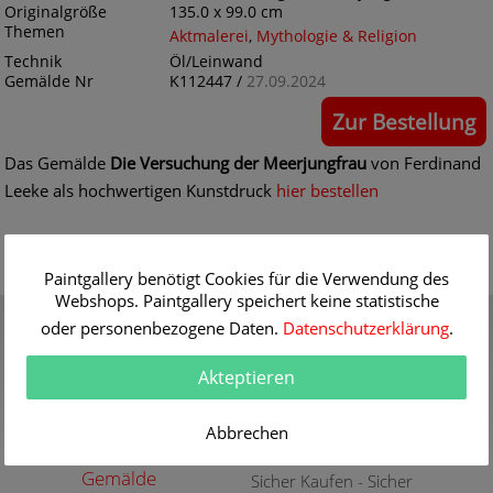
Originalgröße
135.0 x 99.0 cm
Themen
Aktmalerei
,
Mythologie & Religion
Technik
Öl/Leinwand
Gemälde Nr
K112447 /
27.09.2024
Zur Bestellung
Das Gemälde
Die Versuchung der Meerjungfrau
von Ferdinand
Leeke als hochwertigen Kunstdruck
hier bestellen
Paintgallery benötigt Cookies für die Verwendung des
Webshops. Paintgallery speichert keine statistische
Gutschein
Qualität
oder personenbezogene Daten.
Datenschutzerklärung
.
Verschenken Sie einen
30 Jahre Erfahrung mit
Gutschein für eine
hochwertigen Gemälde-
Akteptieren
hochwertige Kunstkopie
Reproduktionen
weitere Infos
weitere Infos
Abbrechen
Aktuelle und neue
Sicherheit
Gemälde
Sicher Kaufen - Sicher