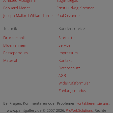
Amadeo Modigliani
Edgar Degas
Edouard Manet
Ernst Ludwig Kirchner
Joseph Mallord William Turner
Paul Cézanne
Technik
Kundenservice
Drucktechnik
Startseite
Bilderrahmen
Service
Passepartouts
Impressum
Material
Kontakt
Datenschutz
AGB
Widerrufsformular
Zahlungsmodus
Bei Fragen, Kommentaren oder Problemen
kontaktieren sie uns
.
www.paintgallery.de © 2007-2026,
ProWebSolutions
, Rechte