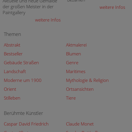
Aktuelle und neue Gemälde
der großen Meister in der
weitere Infos
Paintgallery
weitere Infos
Themen
Abstrakt
Aktmalerei
Bestseller
Blumen
Gebäude Straßen
Genre
Landschaft
Maritimes
Moderne um 1900
Mythologie & Religion
Orient
Ortsansichten
Stilleben
Tiere
Berühmte Künstler
Caspar David Friedrich
Claude Monet