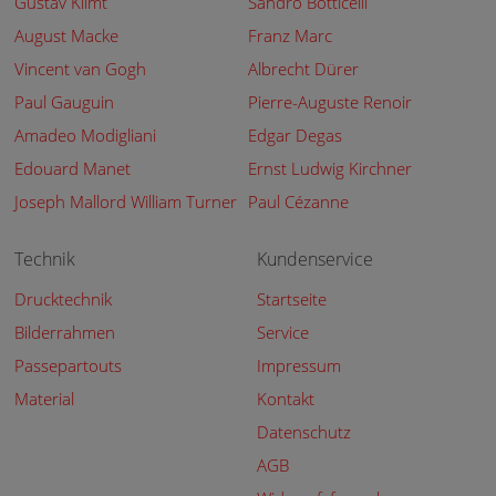
Gustav Klimt
Sandro Botticelli
August Macke
Franz Marc
Vincent van Gogh
Albrecht Dürer
Paul Gauguin
Pierre-Auguste Renoir
Amadeo Modigliani
Edgar Degas
Edouard Manet
Ernst Ludwig Kirchner
Joseph Mallord William Turner
Paul Cézanne
Technik
Kundenservice
Drucktechnik
Startseite
Bilderrahmen
Service
Passepartouts
Impressum
Material
Kontakt
Datenschutz
AGB