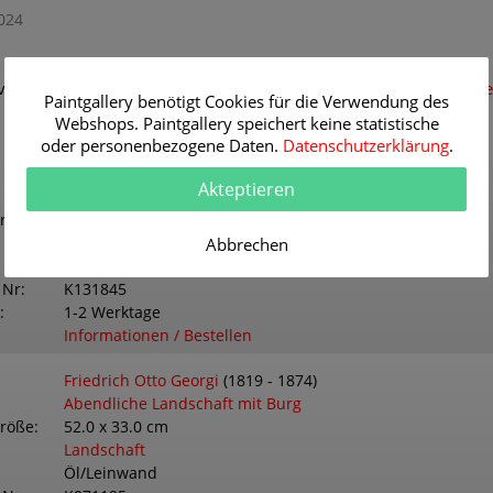
024
von Friedrich Otto Georgi als hochwertigen Kunstdruck
hier beste
Paintgallery benötigt Cookies für die Verwendung des
Webshops. Paintgallery speichert keine statistische
oder personenbezogene Daten.
Datenschutzerklärung
.
Friedrich Otto Georgi
(1819 - 1874)
Akteptieren
Blick auf Jerusalem
größe
43.0 x 33.0 cm
Orient
Abbrechen
Öl/Leinwand
 Nr
K131845
1-2 Werktage
Informationen / Bestellen
Friedrich Otto Georgi
(1819 - 1874)
Abendliche Landschaft mit Burg
größe
52.0 x 33.0 cm
Landschaft
Öl/Leinwand