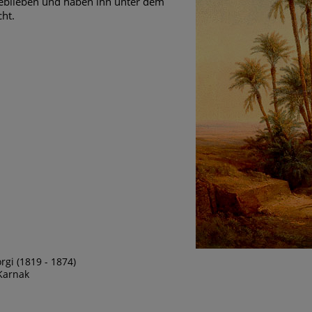
geblieben und haben ihn unter dem
ht.
rgi (1819 - 1874)
Karnak