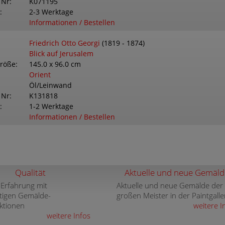
 Nr
K071195
2-3 Werktage
Informationen / Bestellen
Friedrich Otto Georgi
(1819 - 1874)
Blick auf Jerusalem
größe
145.0 x 96.0 cm
Orient
Öl/Leinwand
 Nr
K131818
1-2 Werktage
Informationen / Bestellen
Qualität
Aktuelle und neue Gemäld
 Erfahrung mit
Aktuelle und neue Gemälde der
tigen Gemälde-
großen Meister in der Paintgalle
ktionen
weitere I
weitere Infos