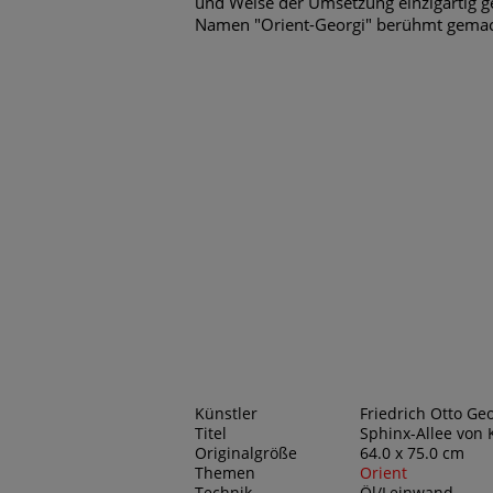
und Weise der Umsetzung einzigartig 
Namen "Orient-Georgi" berühmt gemac
Künstler
Friedrich Otto Geo
Titel
Sphinx-Allee von 
Originalgröße
64.0 x 75.0 cm
Themen
Orient