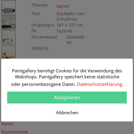
Themen
Genre
Titel
Rückkehr vom
Schulfeste
Originalgrö
187 x 127 cm
ße
Technik
Öl/Leinwand
Gemälde
Nr
K050516
Paintgallery benötigt Cookies für die Verwendung des
Webshops. Paintgallery speichert keine statistische
oder personenbezogene Daten.
Datenschutzerklärung
.
Akteptieren
Abbrechen
Keine
Raumsimulat