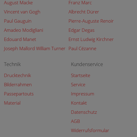
August Macke
Franz Marc
Vincent van Gogh
Albrecht Dürer
Paul Gauguin
Pierre-Auguste Renoir
Amadeo Modigliani
Edgar Degas
Edouard Manet
Ernst Ludwig Kirchner
Joseph Mallord William Turner
Paul Cézanne
Technik
Kundenservice
Drucktechnik
Startseite
Bilderrahmen
Service
Passepartouts
Impressum
Material
Kontakt
Datenschutz
AGB
Widerrufsformular