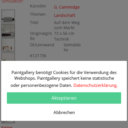
Simulation
Künstler
G. Cammidge
Themen
Landschaft
Titel
Auf dem Weg
zum Markt
Originalgrö
73 x 56 cm
ße
Technik
Öl/Leinwand
Gemälde
Nr
K121736
Paintgallery benötigt Cookies für die Verwendung des
Webshops. Paintgallery speichert keine statistische
oder personenbezogene Daten.
Datenschutzerklärung
.
Akteptieren
Abbrechen
Keine