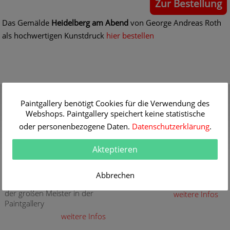
Zur Bestellung
Das Gemälde
Heidelberg am Abend
von George Andreas Roth
als hochwertigen Kunstdruck
hier bestellen
Gutschein
Qualität
Paintgallery benötigt Cookies für die Verwendung des
Verschenken Sie einen
30 Jahre Erfahrung mit
Webshops. Paintgallery speichert keine statistische
Gutschein für eine
hochwertigen Gemälde-
hochwertige Kunstkopie
Reproduktionen
oder personenbezogene Daten.
Datenschutzerklärung
.
weitere Infos
weitere Infos
Akteptieren
Aktuelle und neue
Sicherheit
Gemälde
Sicher Kaufen - Sicher
Abbrechen
Bezahlen
Aktuelle und neue Gemälde
der großen Meister in der
weitere Infos
Paintgallery
weitere Infos