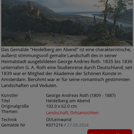
Das Gemälde "Heidelberg am Abend" ist eine charakteristische,
äußerst stimmungsvoll gemalte Landschaft des in seiner
Heimatstadt ausgebildeten George Andries Roth. 1835 bis 1836
unternahm G. A. Roth eine Studienreise durch Deutschland; seit
1839 war er Mitglied der Akademie der Schönen Künste in
Amsterdam. Berühmt war er für seine romantisch gestimmten
Landschaften und Veduten.
Künstler
George Andreas Roth (1809 - 1887)
Titel
Heidelberg am Abend
Originalgröße
102.0 x 62.0 cm
Themen
Landschaft
,
Ortsansichten
Technik
Öl/Leinwand
Gemälde Nr
K071216 /
27.09.2024