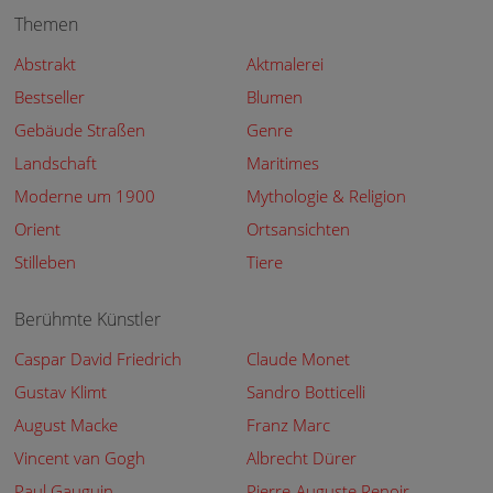
Themen
Abstrakt
Aktmalerei
Bestseller
Blumen
Gebäude Straßen
Genre
Landschaft
Maritimes
Moderne um 1900
Mythologie & Religion
Orient
Ortsansichten
Stilleben
Tiere
Berühmte Künstler
Caspar David Friedrich
Claude Monet
Gustav Klimt
Sandro Botticelli
August Macke
Franz Marc
Vincent van Gogh
Albrecht Dürer
Paul Gauguin
Pierre-Auguste Renoir