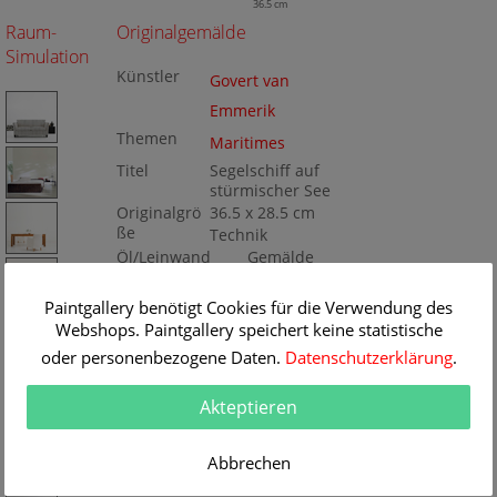
36.5 cm
Raum-
Originalgemälde
Simulation
Künstler
Govert van
Emmerik
Themen
Maritimes
Titel
Segelschiff auf
stürmischer See
Originalgrö
36.5 x 28.5 cm
ße
Technik
Öl/Leinwand
Gemälde
Nr
K081279
Paintgallery benötigt Cookies für die Verwendung des
Webshops. Paintgallery speichert keine statistische
oder personenbezogene Daten.
Datenschutzerklärung
.
Akteptieren
Abbrechen