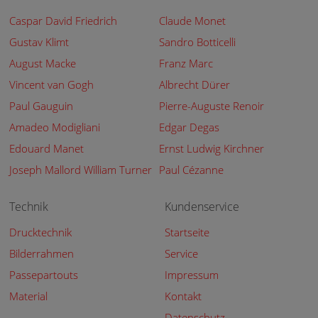
Caspar David Friedrich
Claude Monet
Gustav Klimt
Sandro Botticelli
August Macke
Franz Marc
Vincent van Gogh
Albrecht Dürer
Paul Gauguin
Pierre-Auguste Renoir
Amadeo Modigliani
Edgar Degas
Edouard Manet
Ernst Ludwig Kirchner
Joseph Mallord William Turner
Paul Cézanne
Technik
Kundenservice
Drucktechnik
Startseite
Bilderrahmen
Service
Passepartouts
Impressum
Material
Kontakt
Datenschutz