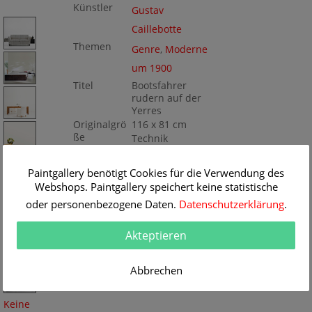
Künstler
Gustav
Caillebotte
Themen
Genre
,
Moderne
um 1900
Titel
Bootsfahrer
rudern auf der
Yerres
Originalgrö
116 x 81 cm
ße
Technik
Öl/Leinwand
Gemälde
Nr
Paintgallery benötigt Cookies für die Verwendung des
BA217233
Webshops. Paintgallery speichert keine statistische
oder personenbezogene Daten.
Datenschutzerklärung
.
Akteptieren
Abbrechen
Keine