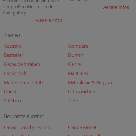
Aktuelle und neue Gemälde
der großen Meister in der
weitere Infos
Paintgallery
weitere Infos
Themen
Abstrakt
Aktmalerei
Bestseller
Blumen
Gebäude Straßen
Genre
Landschaft
Maritimes
Moderne um 1900
Mythologie & Religion
Orient
Ortsansichten
Stilleben
Tiere
Berühmte Künstler
Caspar David Friedrich
Claude Monet