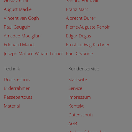
Gustav Klimt
Sandro Botticelli
August Macke
Franz Marc
Vincent van Gogh
Albrecht Dürer
Paul Gauguin
Pierre-Auguste Renoir
Amadeo Modigliani
Edgar Degas
Edouard Manet
Ernst Ludwig Kirchner
Joseph Mallord William Turner
Paul Cézanne
Technik
Kundenservice
Drucktechnik
Startseite
Bilderrahmen
Service
Passepartouts
Impressum
Material
Kontakt
Datenschutz
AGB